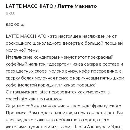
LATTE MACCHIATO / Латте Макиато
SKU:
650,00
р.
LATTE MACCHIATO - это настоящее наслаждение от
роскошного шоколадного десерта с большой порцией
молочной пены.
Итальянские кондитеры именуют этот прекрасный
кофейный напиток «десертом» из-за сахара в составе и
трех цветных слоев: молоко внизу, кофе посередине, а
сверху белая молочная пенка с коричневым пятнышком
кофе (молотой корицы или какао порошка).
С итальянского latte переводится как «молоко», а
macchiato как «пятнышко».
Ощутите себя на мгновение на веранде французского
Прованса: Вам подают напиток, и пока он остывает, Вы
наслаждаетесь жизнью небольшого города с его
жителями, туристами и языком Шарля Азнавура и Эдит