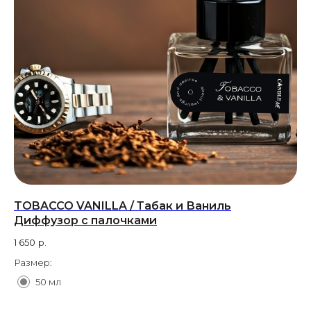
TOBACCO VANILLA / Табак и Ваниль
TO
Диффузор с палочками
65
1 650
р.
Ра
Размер:
50 мл