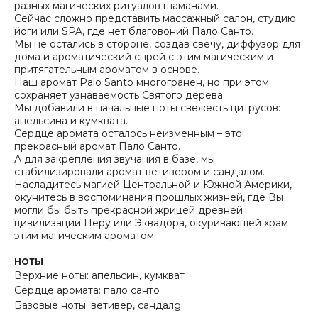
разных магических ритуалов шаманами.
Сейчас сложно представить массажный салон, студию
йоги или SPA, где нет благовоний Пало Санто.
Мы не остались в стороне, создав свечу, диффузор для
дома и ароматический спрей с этим магическим и
притягательным ароматом в основе.
Наш аромат Palo Santo многогранен, но при этом
сохраняет узнаваемость Святого дерева.
Мы добавили в начальные ноты свежесть цитрусов:
апельсина и кумквата.
Сердце аромата осталось неизменным – это
прекрасный аромат Пало Санто.
А для закрепления звучания в базе, мы
стабилизировали аромат ветивером и сандалом.
Насладитесь магией Центральной и Южной Америки,
окунитесь в воспоминания прошлых жизней, где Вы
могли бы быть прекрасной жрицей древней
цивилизации Перу или Эквадора, окуривающей храм
этим магическим ароматом
!
НОТЫ
Верхние ноты: апельсин, кумкват
Сердце аромата: пало санто
Базовые ноты: ветивер, сандалg