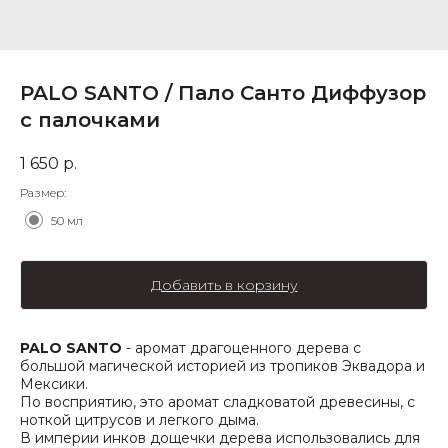
PALO SANTO / Пало Санто Диффузор
с палочками
1 650
р.
Размер:
50 мл
Добавить в корзину
PALO SANTO
- аромат драгоценного дерева с
большой магической историей из тропиков Эквадора и
Мексики.
По восприятию, это аромат сладковатой древесины, с
ноткой цитрусов и легкого дыма.
В империи инков дощечки дерева использовались для